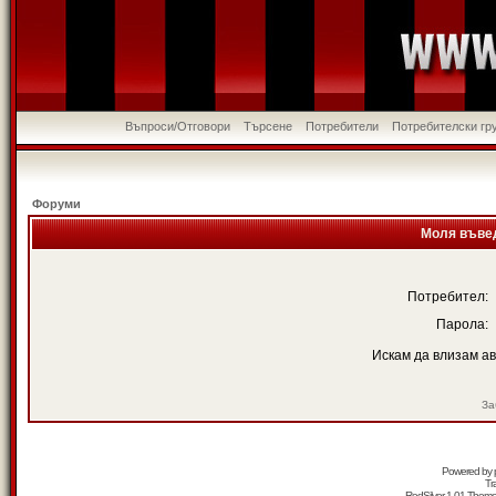
Въпроси/Отговори
Търсене
Потребители
Потребителски гр
Форуми
Моля въвед
Потребител:
Парола:
Искам да влизам а
За
Powered by
Tr
RedSilver 1.01 Them