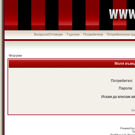
Въпроси/Отговори
Търсене
Потребители
Потребителски гр
Форуми
Моля въвед
Потребител:
Парола:
Искам да влизам а
За
Powered by
Tr
RedSilver 1.01 Them