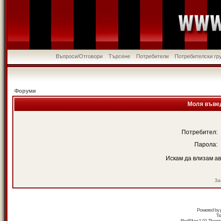
Въпроси/Отговори
Търсене
Потребители
Потребителски гр
Форуми
Моля въвед
Потребител:
Парола:
Искам да влизам а
За
Powered by
Tr
RedSilver 1.01 Them