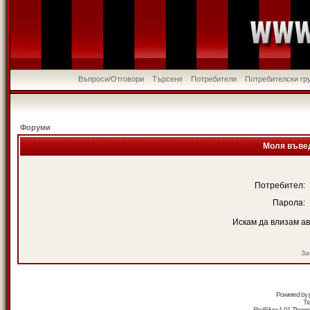
Въпроси/Отговори
Търсене
Потребители
Потребителски гр
Форуми
Моля въвед
Потребител:
Парола:
Искам да влизам а
За
Powered by
Tr
RedSilver 1.01 Them