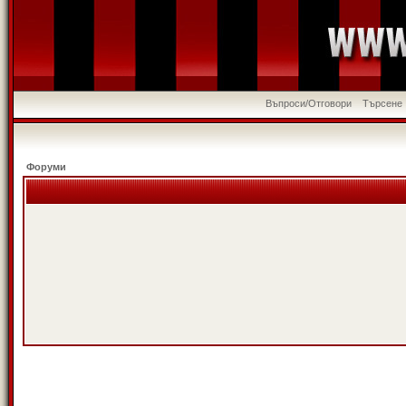
Въпроси/Отговори
Търсене
Форуми