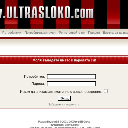
Потребители
Потребителски групи
Регистрирайте се
Профил
Влезте, за да в
Моля въведете името и паролата си!
Потребител:
Парола:
Искам да влизам автоматично с всяко посещение:
Забравих си паролата!
Powered by
phpBB
© 2001, 2005 phpBB Group
Translation by:
Boby Dimitrov
RedSilver 1.01 Theme was programmed by
DEVPPL
HTML Forum