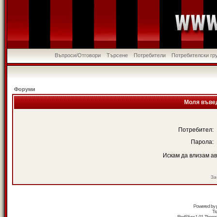
Въпроси/Отговори
Търсене
Потребители
Потребителски гр
Форуми
Моля въвед
Потребител:
Парола:
Искам да влизам а
За
Powered by
Tr
RedSilver 1.01 Them