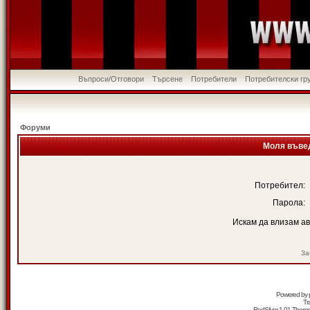
Въпроси/Отговори
Търсене
Потребители
Потребителски гр
Форуми
Моля въвед
Потребител:
Парола:
Искам да влизам а
За
Powered by
Tr
RedSilver 1.01 Them