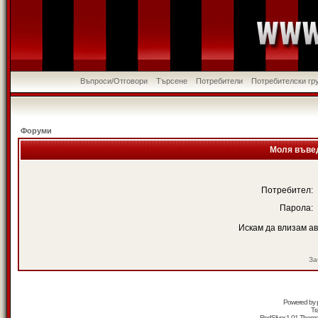
Въпроси/Отговори
Търсене
Потребители
Потребителски гр
Форуми
Моля въвед
Потребител:
Парола:
Искам да влизам а
За
Powered by
Tr
RedSilver 1.01 Them