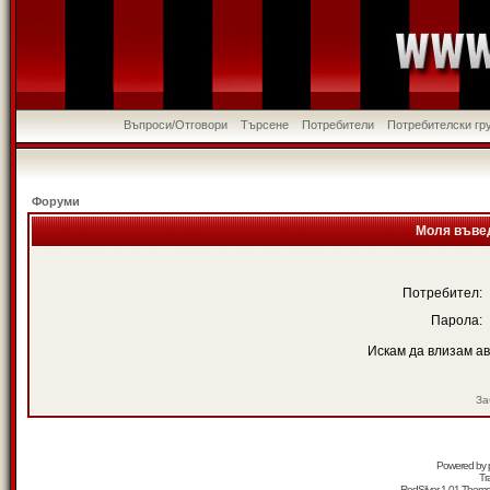
Въпроси/Отговори
Търсене
Потребители
Потребителски гр
Форуми
Моля въвед
Потребител:
Парола:
Искам да влизам а
За
Powered by
Tr
RedSilver 1.01 Them