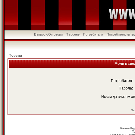
Въпроси/Отговори
Търсене
Потребители
Потребителски гр
Форуми
Моля въвед
Потребител:
Парола:
Искам да влизам а
За
Powered by
Tr
RedSilver 1.01 Them