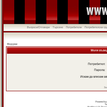
Въпроси/Отговори
Търсене
Потребители
Потребителски гр
Форуми
Моля въвед
Потребител:
Парола:
Искам да влизам а
За
Powered by
Tr
RedSilver 1.01 Them