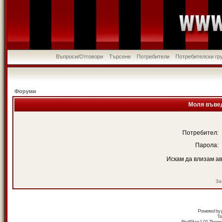
Въпроси/Отговори
Търсене
Потребители
Потребителски гр
Форуми
Моля въвед
Потребител:
Парола:
Искам да влизам а
За
Powered by
Tr
RedSilver 1.01 Them