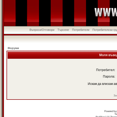
Въпроси/Отговори
Търсене
Потребители
Потребителски гр
Форуми
Моля въвед
Потребител:
Парола:
Искам да влизам а
За
Powered by
Tr
RedSilver 1.01 Them