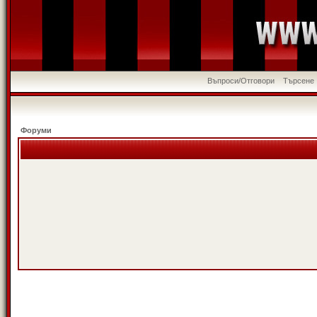
Въпроси/Отговори
Търсене
Форуми