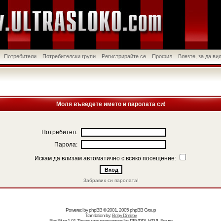
Потребители
Потребителски групи
Регистрирайте се
Профил
Влезте, за да в
Моля въведете името и паролата си!
Потребител:
Парола:
Искам да влизам автоматично с всяко посещение:
Забравих си паролата!
Powered by
phpBB
© 2001, 2005 phpBB Group
Translation by:
Boby Dimitrov
RedSilver 1.01 Theme was programmed by
DEVPPL
HTML Forum