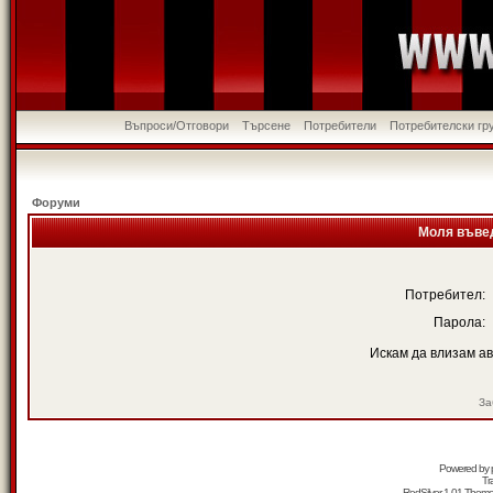
Въпроси/Отговори
Търсене
Потребители
Потребителски гр
Форуми
Моля въвед
Потребител:
Парола:
Искам да влизам а
За
Powered by
Tr
RedSilver 1.01 Them