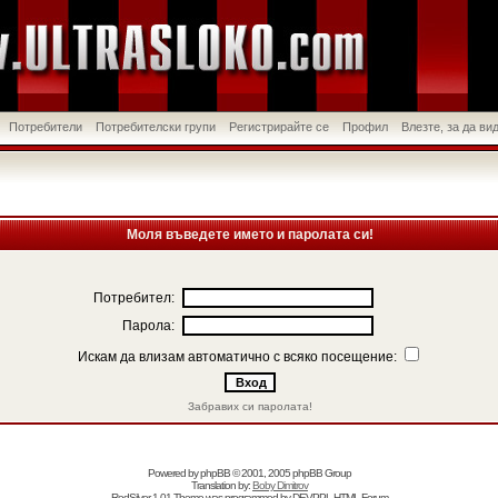
Потребители
Потребителски групи
Регистрирайте се
Профил
Влезте, за да в
Моля въведете името и паролата си!
Потребител:
Парола:
Искам да влизам автоматично с всяко посещение:
Забравих си паролата!
Powered by
phpBB
© 2001, 2005 phpBB Group
Translation by:
Boby Dimitrov
RedSilver 1.01 Theme was programmed by
DEVPPL
HTML Forum