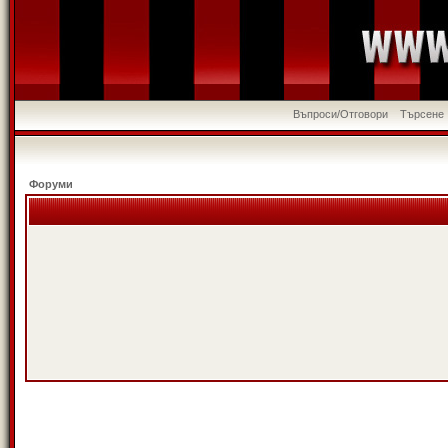
Въпроси/Отговори
Търсене
Форуми