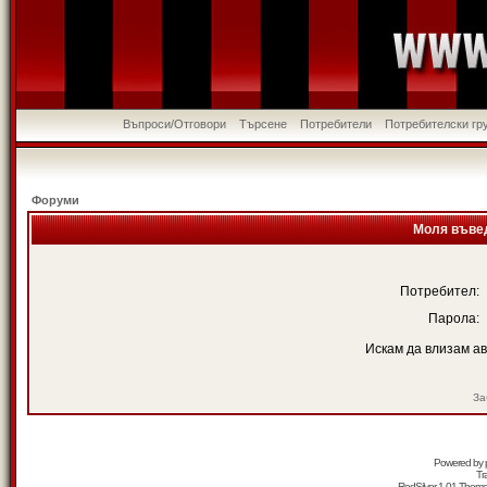
Въпроси/Отговори
Търсене
Потребители
Потребителски гр
Форуми
Моля въвед
Потребител:
Парола:
Искам да влизам а
За
Powered by
Tr
RedSilver 1.01 Them