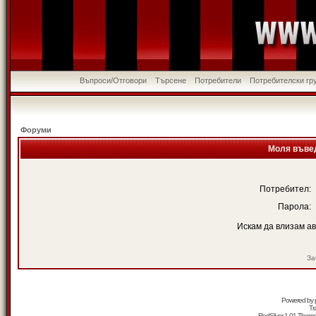
Въпроси/Отговори
Търсене
Потребители
Потребителски гр
Форуми
Моля въвед
Потребител:
Парола:
Искам да влизам а
За
Powered by
Tr
RedSilver 1.01 Them