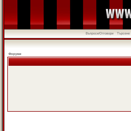
Въпроси/Отговори
Търсене
Форуми