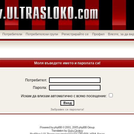
Потребители
Потребителски групи
Регистрирайте се
Профил
Влезте, за да в
Моля въведете името и паролата си!
Потребител:
Парола:
Искам да влизам автоматично с всяко посещение:
Забравих си паролата!
Powered by
phpBB
© 2001, 2005 phpBB Group
Translation by:
Boby Dimitrov
RedSilver 1.01 Theme was programmed by
DEVPPL
HTML Forum