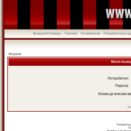
Въпроси/Отговори
Търсене
Потребители
Потребителски гр
Форуми
Моля въвед
Потребител:
Парола:
Искам да влизам а
За
Powered by
Tr
RedSilver 1.01 Them