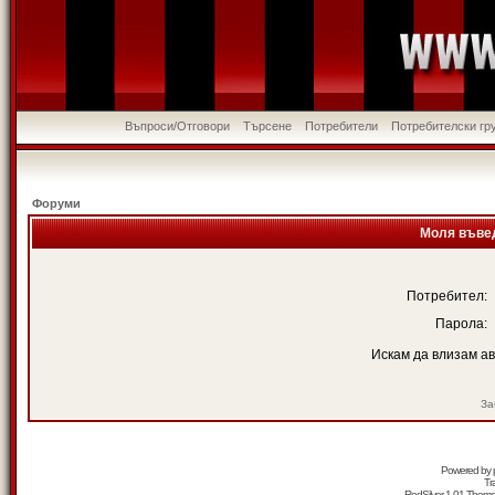
Въпроси/Отговори
Търсене
Потребители
Потребителски гр
Форуми
Моля въвед
Потребител:
Парола:
Искам да влизам а
За
Powered by
Tr
RedSilver 1.01 Them