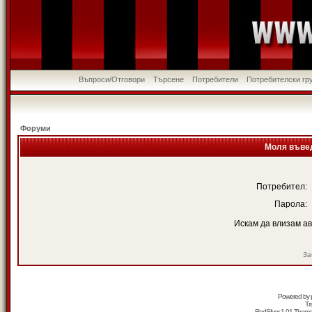
Въпроси/Отговори
Търсене
Потребители
Потребителски гр
Форуми
Моля въвед
Потребител:
Парола:
Искам да влизам а
За
Powered by
Tr
RedSilver 1.01 Them