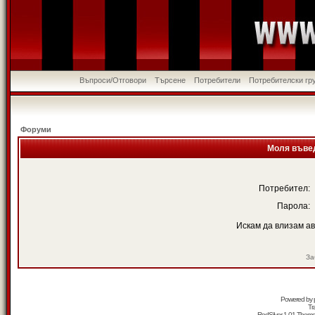
Въпроси/Отговори
Търсене
Потребители
Потребителски гр
Форуми
Моля въвед
Потребител:
Парола:
Искам да влизам а
За
Powered by
Tr
RedSilver 1.01 Them