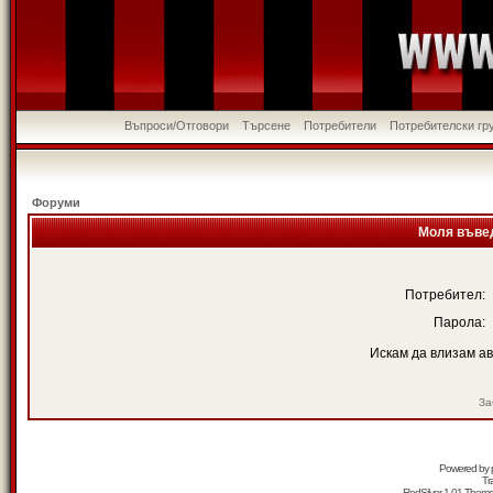
Въпроси/Отговори
Търсене
Потребители
Потребителски гр
Форуми
Моля въвед
Потребител:
Парола:
Искам да влизам а
За
Powered by
Tr
RedSilver 1.01 Them