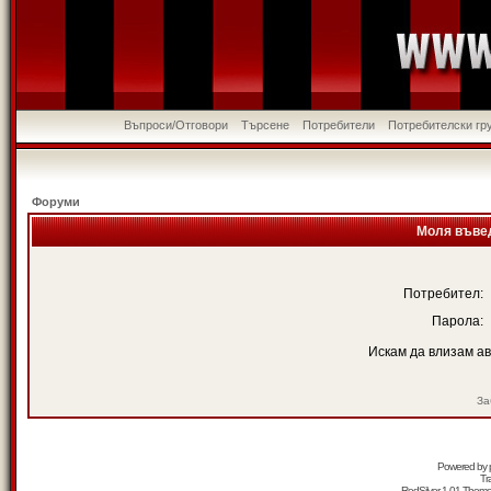
Въпроси/Отговори
Търсене
Потребители
Потребителски гр
Форуми
Моля въвед
Потребител:
Парола:
Искам да влизам а
За
Powered by
Tr
RedSilver 1.01 Them