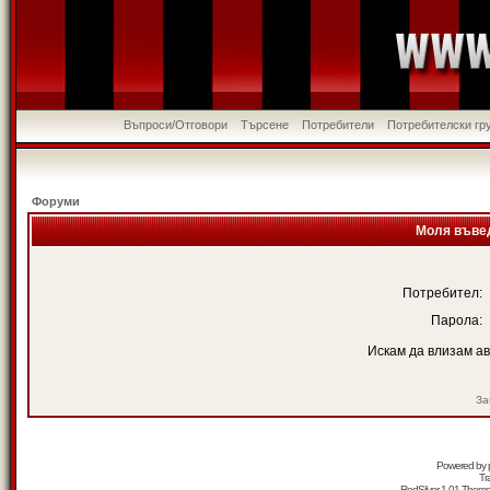
Въпроси/Отговори
Търсене
Потребители
Потребителски гр
Форуми
Моля въвед
Потребител:
Парола:
Искам да влизам а
За
Powered by
Tr
RedSilver 1.01 Them