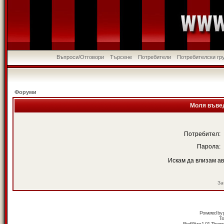
Въпроси/Отговори
Търсене
Потребители
Потребителски гр
Форуми
Моля въвед
Потребител:
Парола:
Искам да влизам а
За
Powered by
Tr
RedSilver 1.01 Them