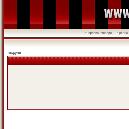
Въпроси/Отговори
Търсене
Форуми