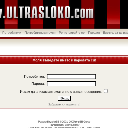
Потребители
Потребителски групи
Регистрирайте се
Профил
Влезте, за да в
Моля въведете името и паролата си!
Потребител:
Парола:
Искам да влизам автоматично с всяко посещение:
Забравих си паролата!
Powered by
phpBB
© 2001, 2005 phpBB Group
Translation by:
Boby Dimitrov
RedSilver 1.01 Theme was programmed by
DEVPPL
HTML Forum