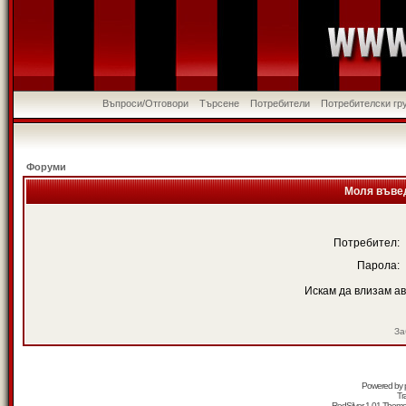
Въпроси/Отговори
Търсене
Потребители
Потребителски гр
Форуми
Моля въвед
Потребител:
Парола:
Искам да влизам а
За
Powered by
Tr
RedSilver 1.01 Them