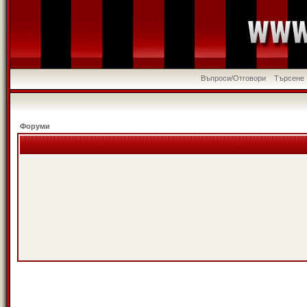
Въпроси/Отговори
Търсене
Форуми