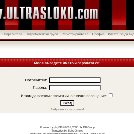
Потребители
Потребителски групи
Регистрирайте се
Профил
Влезте, за да в
Моля въведете името и паролата си!
Потребител:
Парола:
Искам да влизам автоматично с всяко посещение:
Забравих си паролата!
Powered by
phpBB
© 2001, 2005 phpBB Group
Translation by:
Boby Dimitrov
RedSilver 1.01 Theme was programmed by
DEVPPL
HTML Forum