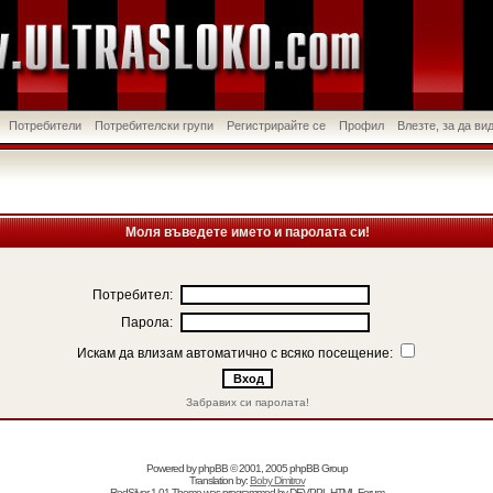
Потребители
Потребителски групи
Регистрирайте се
Профил
Влезте, за да в
Моля въведете името и паролата си!
Потребител:
Парола:
Искам да влизам автоматично с всяко посещение:
Забравих си паролата!
Powered by
phpBB
© 2001, 2005 phpBB Group
Translation by:
Boby Dimitrov
RedSilver 1.01 Theme was programmed by
DEVPPL
HTML Forum