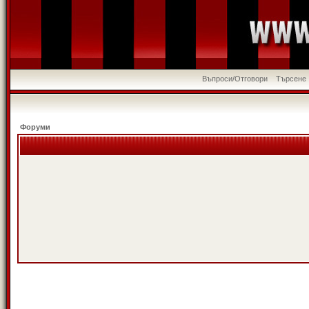
Въпроси/Отговори
Търсене
Форуми