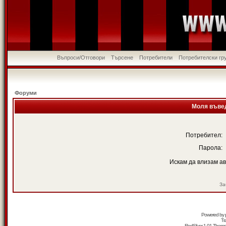
Въпроси/Отговори
Търсене
Потребители
Потребителски гр
Форуми
Моля въвед
Потребител:
Парола:
Искам да влизам а
За
Powered by
Tr
RedSilver 1.01 Them