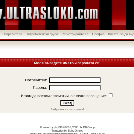
Потребители
Потребителски групи
Регистрирайте се
Профил
Влезте, за да в
Моля въведете името и паролата си!
Потребител:
Парола:
Искам да влизам автоматично с всяко посещение:
Забравих си паролата!
Powered by
phpBB
© 2001, 2005 phpBB Group
Translation by:
Boby Dimitrov
RedSilver 1.01 Theme was programmed by
DEVPPL
HTML Forum