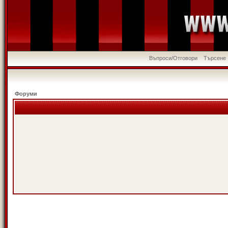
Въпроси/Отговори
Търсене
Форуми