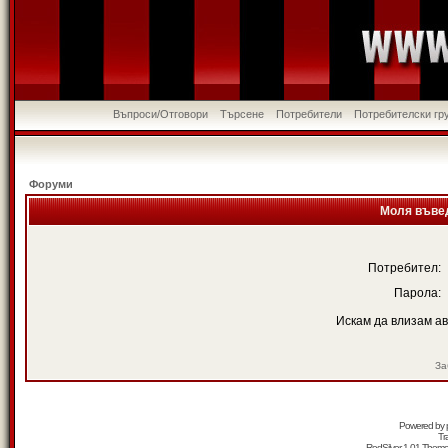
Въпроси/Отговори
Търсене
Потребители
Потребителски гр
Форуми
Моля въвед
Потребител:
Парола:
Искам да влизам а
За
Powered by
Tr
RedSilver 1.01 Them