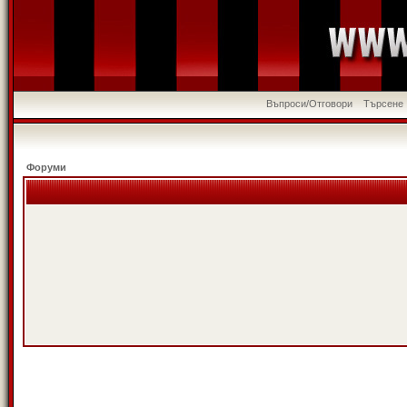
Въпроси/Отговори
Търсене
Форуми