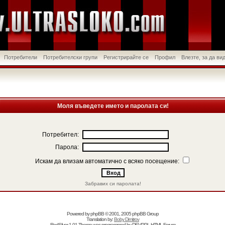
Потребители
Потребителски групи
Регистрирайте се
Профил
Влезте, за да в
Моля въведете името и паролата си!
Потребител:
Парола:
Искам да влизам автоматично с всяко посещение:
Забравих си паролата!
Powered by
phpBB
© 2001, 2005 phpBB Group
Translation by:
Boby Dimitrov
RedSilver 1.01 Theme was programmed by
DEVPPL
HTML Forum