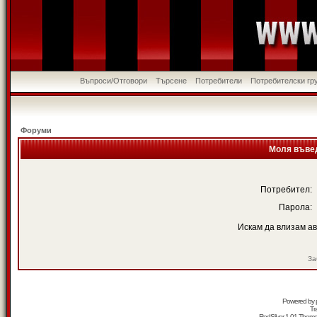
Въпроси/Отговори
Търсене
Потребители
Потребителски гр
Форуми
Моля въвед
Потребител:
Парола:
Искам да влизам а
За
Powered by
Tr
RedSilver 1.01 Them