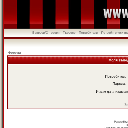
Въпроси/Отговори
Търсене
Потребители
Потребителски гр
Форуми
Моля въвед
Потребител:
Парола:
Искам да влизам а
За
Powered by
Tr
RedSilver 1.01 Them