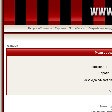
Въпроси/Отговори
Търсене
Потребители
Потребителски гр
Форуми
Моля въвед
Потребител:
Парола:
Искам да влизам а
За
Powered by
Tr
RedSilver 1.01 Them