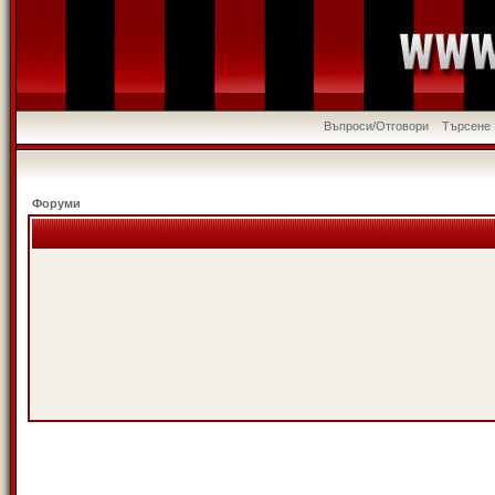
Въпроси/Отговори
Търсене
Форуми