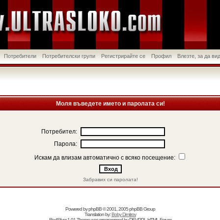
Потребители
Потребителски групи
Регистрирайте се
Профил
Влезте, за да в
Моля въведете името и паролата си!
Потребител:
Парола:
Искам да влизам автоматично с всяко посещение:
Забравих си паролата!
Powered by
phpBB
© 2001, 2005 phpBB Group
Translation by:
Boby Dimitrov
RedSilver 1.01 Theme was programmed by
DEVPPL
HTML Forum