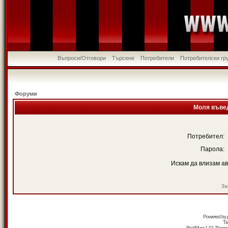
Въпроси/Отговори
Търсене
Потребители
Потребителски гр
Форуми
Моля въвед
Потребител:
Парола:
Искам да влизам а
За
Powered by
Tr
RedSilver 1.01 Them