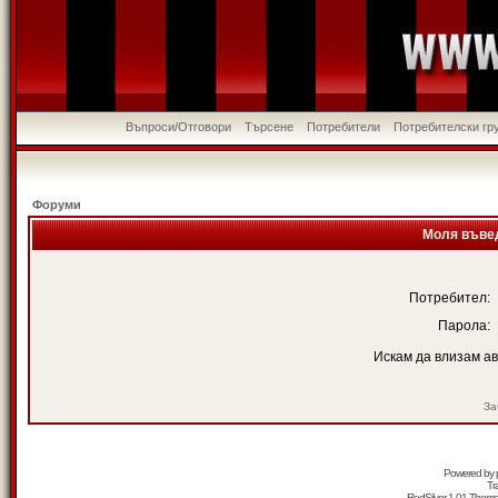
Въпроси/Отговори
Търсене
Потребители
Потребителски гр
Форуми
Моля въвед
Потребител:
Парола:
Искам да влизам а
За
Powered by
Tr
RedSilver 1.01 Them