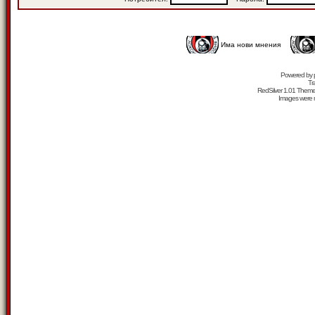
Има нови мнения
Powered by
Tr
RedSilver 1.01 Them
Images were