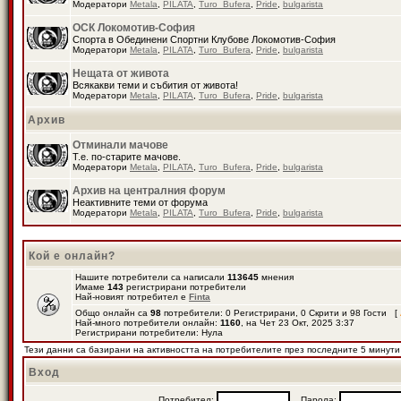
Модератори
Metala
,
PILATA
,
Turo_Bufera
,
Pride
,
bulgarista
ОСК Локомотив-София
Спорта в Обединени Спортни Клубове Локомотив-София
Модератори
Metala
,
PILATA
,
Turo_Bufera
,
Pride
,
bulgarista
Нещата от живота
Всякакви теми и събития от живота!
Модератори
Metala
,
PILATA
,
Turo_Bufera
,
Pride
,
bulgarista
Архив
Отминали мачове
Т.е. по-старите мачове.
Модератори
Metala
,
PILATA
,
Turo_Bufera
,
Pride
,
bulgarista
Архив на централния форум
Неактивните теми от форума
Модератори
Metala
,
PILATA
,
Turo_Bufera
,
Pride
,
bulgarista
Кой е онлайн?
Нашите потребители са написали
113645
мнения
Имаме
143
регистрирани потребители
Най-новият потребител е
Finta
Общо онлайн са
98
потребители: 0 Регистрирани, 0 Скрити и 98 Гости [
Най-много потребители онлайн:
1160
, на Чет 23 Окт, 2025 3:37
Регистрирани потребители: Нула
Тези данни са базирани на активността на потребителите през последните 5 минути
Вход
Потребител:
Парола: