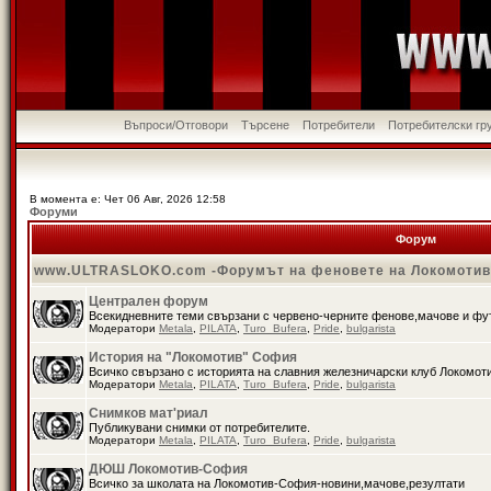
Въпроси/Отговори
Търсене
Потребители
Потребителски гр
В момента е: Чет 06 Авг, 2026 12:58
Форуми
Форум
www.ULTRASLOKO.com -Форумът на феновете на Локомоти
Централен форум
Всекидневните теми свързани с червено-черните фенове,мачове и ф
Модератори
Metala
,
PILATA
,
Turo_Bufera
,
Pride
,
bulgarista
История на "Локомотив" София
Всичко свързано с историята на славния железничарски клуб Локомот
Модератори
Metala
,
PILATA
,
Turo_Bufera
,
Pride
,
bulgarista
Снимков мат'риал
Публикувани снимки от потребителите.
Модератори
Metala
,
PILATA
,
Turo_Bufera
,
Pride
,
bulgarista
ДЮШ Локомотив-София
Всичко за школата на Локомотив-София-новини,мачове,резултати