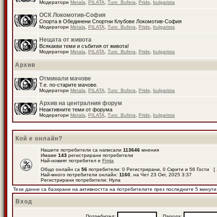
Модератори
Metala
,
PILATA
,
Turo_Bufera
,
Pride
,
bulgarista
ОСК Локомотив-София
Спорта в Обединени Спортни Клубове Локомотив-София
Модератори
Metala
,
PILATA
,
Turo_Bufera
,
Pride
,
bulgarista
Нещата от живота
Всякакви теми и събития от живота!
Модератори
Metala
,
PILATA
,
Turo_Bufera
,
Pride
,
bulgarista
Архив
Отминали мачове
Т.е. по-старите мачове.
Модератори
Metala
,
PILATA
,
Turo_Bufera
,
Pride
,
bulgarista
Архив на централния форум
Неактивните теми от форума
Модератори
Metala
,
PILATA
,
Turo_Bufera
,
Pride
,
bulgarista
Кой е онлайн?
Нашите потребители са написали
113646
мнения
Имаме
143
регистрирани потребители
Най-новият потребител е
Finta
Общо онлайн са
56
потребители: 0 Регистрирани, 0 Скрити и 56 Гости [
Най-много потребители онлайн:
1160
, на Чет 23 Окт, 2025 3:37
Регистрирани потребители: Нула
Тези данни са базирани на активността на потребителите през последните 5 минути
Вход
Потребител:
Парола: