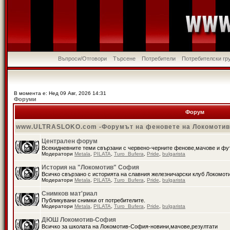
Въпроси/Отговори
Търсене
Потребители
Потребителски гр
В момента е: Нед 09 Авг, 2026 14:31
Форуми
Форум
www.ULTRASLOKO.com -Форумът на феновете на Локомоти
Централен форум
Всекидневните теми свързани с червено-черните фенове,мачове и ф
Модератори
Metala
,
PILATA
,
Turo_Bufera
,
Pride
,
bulgarista
История на "Локомотив" София
Всичко свързано с историята на славния железничарски клуб Локомот
Модератори
Metala
,
PILATA
,
Turo_Bufera
,
Pride
,
bulgarista
Снимков мат'риал
Публикувани снимки от потребителите.
Модератори
Metala
,
PILATA
,
Turo_Bufera
,
Pride
,
bulgarista
ДЮШ Локомотив-София
Всичко за школата на Локомотив-София-новини,мачове,резултати