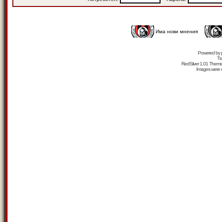
Има нови мнения
Powered by
Tr
RedSilver 1.01 Them
Images were