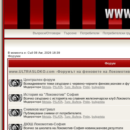
Въпроси/Отговори
Търсене
Потребители
Потребителски гр
В момента е: Съб 08 Авг, 2026 18:39
Форуми
Форум
www.ULTRASLOKO.com -Форумът на феновете на Локомоти
Централен форум
Всекидневните теми свързани с червено-черните фенове,мачове и ф
Модератори
Metala
,
PILATA
,
Turo_Bufera
,
Pride
,
bulgarista
История на "Локомотив" София
Всичко свързано с историята на славния железничарски клуб Локомот
Модератори
Metala
,
PILATA
,
Turo_Bufera
,
Pride
,
bulgarista
Снимков мат'риал
Публикувани снимки от потребителите.
Модератори
Metala
,
PILATA
,
Turo_Bufera
,
Pride
,
bulgarista
ДЮШ Локомотив-София
Всичко за школата на Локомотив-София-новини,мачове,резултати