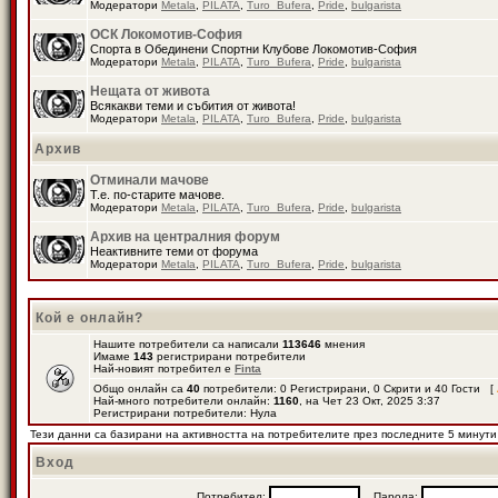
Модератори
Metala
,
PILATA
,
Turo_Bufera
,
Pride
,
bulgarista
ОСК Локомотив-София
Спорта в Обединени Спортни Клубове Локомотив-София
Модератори
Metala
,
PILATA
,
Turo_Bufera
,
Pride
,
bulgarista
Нещата от живота
Всякакви теми и събития от живота!
Модератори
Metala
,
PILATA
,
Turo_Bufera
,
Pride
,
bulgarista
Архив
Отминали мачове
Т.е. по-старите мачове.
Модератори
Metala
,
PILATA
,
Turo_Bufera
,
Pride
,
bulgarista
Архив на централния форум
Неактивните теми от форума
Модератори
Metala
,
PILATA
,
Turo_Bufera
,
Pride
,
bulgarista
Кой е онлайн?
Нашите потребители са написали
113646
мнения
Имаме
143
регистрирани потребители
Най-новият потребител е
Finta
Общо онлайн са
40
потребители: 0 Регистрирани, 0 Скрити и 40 Гости [
Най-много потребители онлайн:
1160
, на Чет 23 Окт, 2025 3:37
Регистрирани потребители: Нула
Тези данни са базирани на активността на потребителите през последните 5 минути
Вход
Потребител:
Парола: