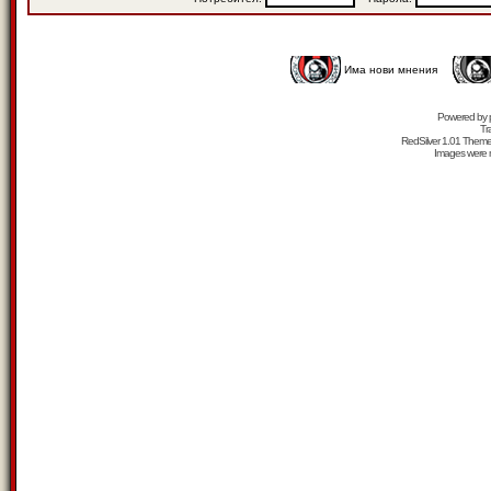
Има нови мнения
Powered by
Tr
RedSilver 1.01 Them
Images were