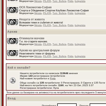
Модератори
Metala
,
PILATA
,
Turo_Bufera
,
Pride
,
bulgarista
ОСК Локомотив-София
Спорта в Обединени Спортни Клубове Локомотив-София
Модератори
Metala
,
PILATA
,
Turo_Bufera
,
Pride
,
bulgarista
Нещата от живота
Всякакви теми и събития от живота!
Модератори
Metala
,
PILATA
,
Turo_Bufera
,
Pride
,
bulgarista
Архив
Отминали мачове
Т.е. по-старите мачове.
Модератори
Metala
,
PILATA
,
Turo_Bufera
,
Pride
,
bulgarista
Архив на централния форум
Неактивните теми от форума
Модератори
Metala
,
PILATA
,
Turo_Bufera
,
Pride
,
bulgarista
Кой е онлайн?
Нашите потребители са написали
113646
мнения
Имаме
143
регистрирани потребители
Най-новият потребител е
Finta
Общо онлайн са
135
потребители: 0 Регистрирани, 0 Скрити и 135 Гост
Най-много потребители онлайн:
1160
, на Чет 23 Окт, 2025 3:37
Регистрирани потребители: Нула
Тези данни са базирани на активността на потребителите през последните 5 минути
Вход
Потребител:
Парола: