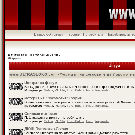
Въпроси/Отговори
Търсене
Потребители
Потребителски гр
В момента е: Нед 09 Авг, 2026 6:57
Форуми
Форум
www.ULTRASLOKO.com -Форумът на феновете на Локомоти
Централен форум
Всекидневните теми свързани с червено-черните фенове,мачове и ф
Модератори
Metala
,
PILATA
,
Turo_Bufera
,
Pride
,
bulgarista
История на "Локомотив" София
Всичко свързано с историята на славния железничарски клуб Локомот
Модератори
Metala
,
PILATA
,
Turo_Bufera
,
Pride
,
bulgarista
Снимков мат'риал
Публикувани снимки от потребителите.
Модератори
Metala
,
PILATA
,
Turo_Bufera
,
Pride
,
bulgarista
ДЮШ Локомотив-София
Всичко за школата на Локомотив-София-новини,мачове,резултати