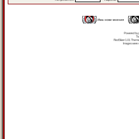
Има нови мнения
Powered by
Tr
RedSilver 1.01 Them
Images were