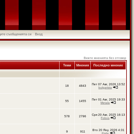
идите съобщенията си
Вход
Вижте мненията без отговор
Теми
Мнения
Последно мнение
Пет 07 Авг, 2026 13:52
18
4843
bulgarista
Пет 01 Авг, 2025 19:33
55
1455
Metala
Сря 20 Авг, 2025 16:13
578
2796
Fobos
Вто 20 Яну, 2026 4:31
9
911
Pride