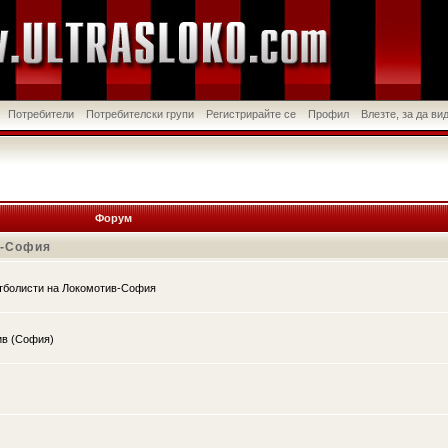
Потребители
Потребителски групи
Регистрирайте се
Профил
Влезте, за да в
Форум
в-София
утболисти на Локомотив-София
ив (София)