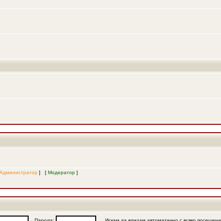
Администратор
] [
Модератор
]
Парола:
Искам да влизам автоматично с всяко посещен