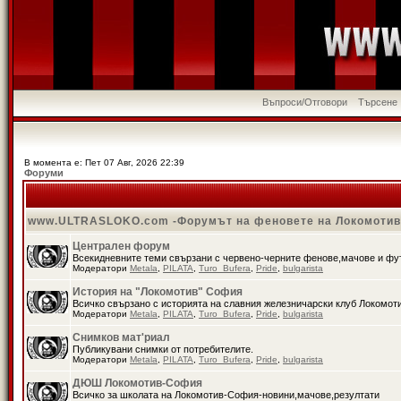
Въпроси/Отговори
Търсене
В момента е: Пет 07 Авг, 2026 22:39
Форуми
www.ULTRASLOKO.com -Форумът на феновете на Локомоти
Централен форум
Всекидневните теми свързани с червено-черните фенове,мачове и ф
Модератори
Metala
,
PILATA
,
Turo_Bufera
,
Pride
,
bulgarista
История на "Локомотив" София
Всичко свързано с историята на славния железничарски клуб Локомот
Модератори
Metala
,
PILATA
,
Turo_Bufera
,
Pride
,
bulgarista
Снимков мат'риал
Публикувани снимки от потребителите.
Модератори
Metala
,
PILATA
,
Turo_Bufera
,
Pride
,
bulgarista
ДЮШ Локомотив-София
Всичко за школата на Локомотив-София-новини,мачове,резултати