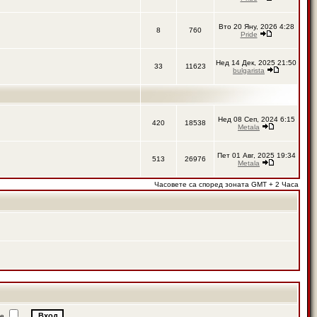
Вто 20 Яну, 2026 4:28
8
760
Pride
Нед 14 Дек, 2025 21:50
33
11623
bulgarista
Нед 08 Сеп, 2024 6:15
420
18538
Metala
Пет 01 Авг, 2025 19:34
513
26976
Metala
Часовете са според зоната GMT + 2 Часа
ие