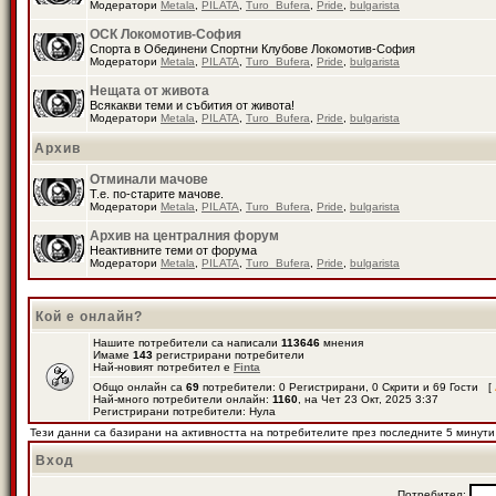
Модератори
Metala
,
PILATA
,
Turo_Bufera
,
Pride
,
bulgarista
ОСК Локомотив-София
Спорта в Обединени Спортни Клубове Локомотив-София
Модератори
Metala
,
PILATA
,
Turo_Bufera
,
Pride
,
bulgarista
Нещата от живота
Всякакви теми и събития от живота!
Модератори
Metala
,
PILATA
,
Turo_Bufera
,
Pride
,
bulgarista
Архив
Отминали мачове
Т.е. по-старите мачове.
Модератори
Metala
,
PILATA
,
Turo_Bufera
,
Pride
,
bulgarista
Архив на централния форум
Неактивните теми от форума
Модератори
Metala
,
PILATA
,
Turo_Bufera
,
Pride
,
bulgarista
Кой е онлайн?
Нашите потребители са написали
113646
мнения
Имаме
143
регистрирани потребители
Най-новият потребител е
Finta
Общо онлайн са
69
потребители: 0 Регистрирани, 0 Скрити и 69 Гости [
Най-много потребители онлайн:
1160
, на Чет 23 Окт, 2025 3:37
Регистрирани потребители: Нула
Тези данни са базирани на активността на потребителите през последните 5 минути
Вход
Потребител: