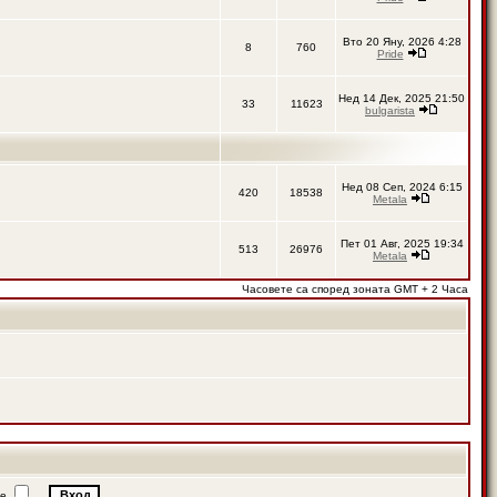
Вто 20 Яну, 2026 4:28
8
760
Pride
Нед 14 Дек, 2025 21:50
33
11623
bulgarista
Нед 08 Сеп, 2024 6:15
420
18538
Metala
Пет 01 Авг, 2025 19:34
513
26976
Metala
Часовете са според зоната GMT + 2 Часа
ие