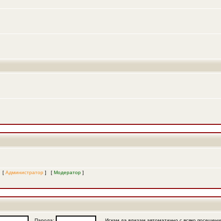
и [
Администратор
] [
Модератор
]
Парола:
Искам да влизам автоматично с всяко посещен