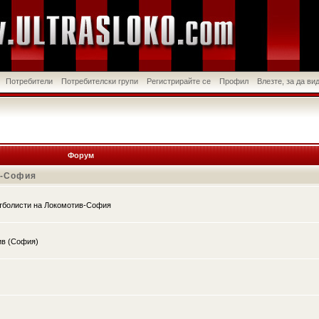
Потребители
Потребителски групи
Регистрирайте се
Профил
Влезте, за да в
Форум
в-София
утболисти на Локомотив-София
ив (София)