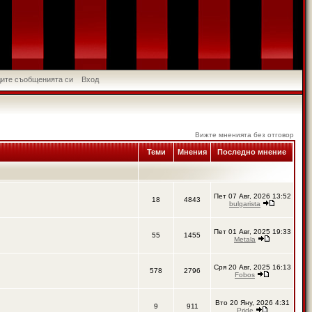
идите съобщенията си
Вход
Вижте мненията без отговор
Теми
Мнения
Последно мнение
Пет 07 Авг, 2026 13:52
18
4843
bulgarista
Пет 01 Авг, 2025 19:33
55
1455
Metala
Сря 20 Авг, 2025 16:13
578
2796
Fobos
Вто 20 Яну, 2026 4:31
9
911
Pride