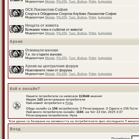
Модератори
Metala
,
PILATA
,
Turo_Bufera
,
Pride
,
bulgarista
ОСК Локомотив-София
Спорта в Обединени Спортни Клубове Локомотив-София
Модератори
Metala
,
PILATA
,
Turo_Bufera
,
Pride
,
bulgarista
Нещата от живота
Всякакви теми и събития от живота!
Модератори
Metala
,
PILATA
,
Turo_Bufera
,
Pride
,
bulgarista
Архив
Отминали мачове
Т.е. по-старите мачове.
Модератори
Metala
,
PILATA
,
Turo_Bufera
,
Pride
,
bulgarista
Архив на централния форум
Неактивните теми от форума
Модератори
Metala
,
PILATA
,
Turo_Bufera
,
Pride
,
bulgarista
Кой е онлайн?
Нашите потребители са написали
113646
мнения
Имаме
143
регистрирани потребители
Най-новият потребител е
Finta
Общо онлайн са
156
потребители: 0 Регистрирани, 0 Скрити и 156 Гост
Най-много потребители онлайн:
1160
, на Чет 23 Окт, 2025 3:37
Регистрирани потребители: Нула
Тези данни са базирани на активността на потребителите през последните 5 минути
Вход
Потребител: