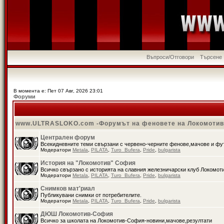
Въпроси/Отговори
Търсене
В момента е: Пет 07 Авг, 2026 23:01
Форуми
www.ULTRASLOKO.com -Форумът на феновете на Локомоти
Централен форум
Всекидневните теми свързани с червено-черните фенове,мачове и ф
Модератори
Metala
,
PILATA
,
Turo_Bufera
,
Pride
,
bulgarista
История на "Локомотив" София
Всичко свързано с историята на славния железничарски клуб Локомот
Модератори
Metala
,
PILATA
,
Turo_Bufera
,
Pride
,
bulgarista
Снимков мат'риал
Публикувани снимки от потребителите.
Модератори
Metala
,
PILATA
,
Turo_Bufera
,
Pride
,
bulgarista
ДЮШ Локомотив-София
Всичко за школата на Локомотив-София-новини,мачове,резултати