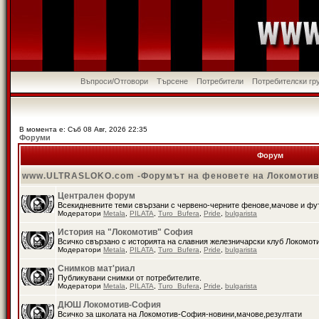
Въпроси/Отговори
Търсене
Потребители
Потребителски гр
В момента е: Съб 08 Авг, 2026 22:35
Форуми
Форум
www.ULTRASLOKO.com -Форумът на феновете на Локомоти
Централен форум
Всекидневните теми свързани с червено-черните фенове,мачове и ф
Модератори
Metala
,
PILATA
,
Turo_Bufera
,
Pride
,
bulgarista
История на "Локомотив" София
Всичко свързано с историята на славния железничарски клуб Локомот
Модератори
Metala
,
PILATA
,
Turo_Bufera
,
Pride
,
bulgarista
Снимков мат'риал
Публикувани снимки от потребителите.
Модератори
Metala
,
PILATA
,
Turo_Bufera
,
Pride
,
bulgarista
ДЮШ Локомотив-София
Всичко за школата на Локомотив-София-новини,мачове,резултати