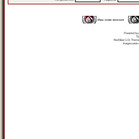
Има нови мнения
Powered by
Tr
RedSilver 1.01 Them
Images were