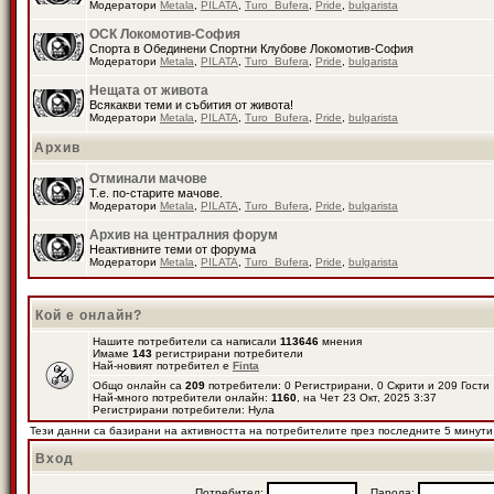
Модератори
Metala
,
PILATA
,
Turo_Bufera
,
Pride
,
bulgarista
ОСК Локомотив-София
Спорта в Обединени Спортни Клубове Локомотив-София
Модератори
Metala
,
PILATA
,
Turo_Bufera
,
Pride
,
bulgarista
Нещата от живота
Всякакви теми и събития от живота!
Модератори
Metala
,
PILATA
,
Turo_Bufera
,
Pride
,
bulgarista
Архив
Отминали мачове
Т.е. по-старите мачове.
Модератори
Metala
,
PILATA
,
Turo_Bufera
,
Pride
,
bulgarista
Архив на централния форум
Неактивните теми от форума
Модератори
Metala
,
PILATA
,
Turo_Bufera
,
Pride
,
bulgarista
Кой е онлайн?
Нашите потребители са написали
113646
мнения
Имаме
143
регистрирани потребители
Най-новият потребител е
Finta
Общо онлайн са
209
потребители: 0 Регистрирани, 0 Скрити и 209 Гост
Най-много потребители онлайн:
1160
, на Чет 23 Окт, 2025 3:37
Регистрирани потребители: Нула
Тези данни са базирани на активността на потребителите през последните 5 минути
Вход
Потребител:
Парола: