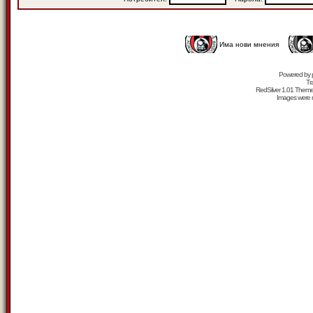
Има нови мнения
Powered by
Tr
RedSilver 1.01 Them
Images were