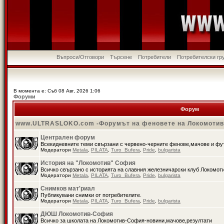
Въпроси/Отговори
Търсене
Потребители
Потребителски гр
В момента е: Съб 08 Авг, 2026 1:06
Форуми
Форум
www.ULTRASLOKO.com -Форумът на феновете на Локомоти
Централен форум
Всекидневните теми свързани с червено-черните фенове,мачове и ф
Модератори
Metala
,
PILATA
,
Turo_Bufera
,
Pride
,
bulgarista
История на "Локомотив" София
Всичко свързано с историята на славния железничарски клуб Локомот
Модератори
Metala
,
PILATA
,
Turo_Bufera
,
Pride
,
bulgarista
Снимков мат'риал
Публикувани снимки от потребителите.
Модератори
Metala
,
PILATA
,
Turo_Bufera
,
Pride
,
bulgarista
ДЮШ Локомотив-София
Всичко за школата на Локомотив-София-новини,мачове,резултати