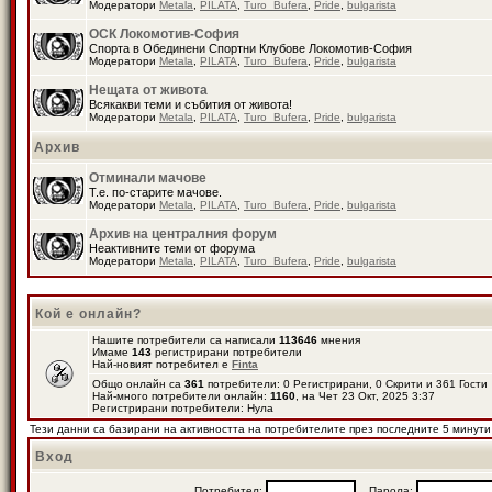
Модератори
Metala
,
PILATA
,
Turo_Bufera
,
Pride
,
bulgarista
ОСК Локомотив-София
Спорта в Обединени Спортни Клубове Локомотив-София
Модератори
Metala
,
PILATA
,
Turo_Bufera
,
Pride
,
bulgarista
Нещата от живота
Всякакви теми и събития от живота!
Модератори
Metala
,
PILATA
,
Turo_Bufera
,
Pride
,
bulgarista
Архив
Отминали мачове
Т.е. по-старите мачове.
Модератори
Metala
,
PILATA
,
Turo_Bufera
,
Pride
,
bulgarista
Архив на централния форум
Неактивните теми от форума
Модератори
Metala
,
PILATA
,
Turo_Bufera
,
Pride
,
bulgarista
Кой е онлайн?
Нашите потребители са написали
113646
мнения
Имаме
143
регистрирани потребители
Най-новият потребител е
Finta
Общо онлайн са
361
потребители: 0 Регистрирани, 0 Скрити и 361 Гост
Най-много потребители онлайн:
1160
, на Чет 23 Окт, 2025 3:37
Регистрирани потребители: Нула
Тези данни са базирани на активността на потребителите през последните 5 минути
Вход
Потребител:
Парола: