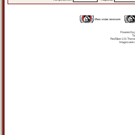
Има нови мнения
Powered by
Tr
RedSilver 1.01 Them
Images were