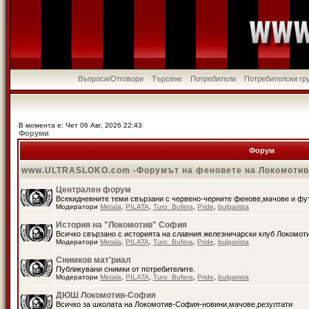
Въпроси/Отговори
Търсене
Потребители
Потребителски гр
В момента е: Чет 06 Авг, 2026 22:43
Форуми
Форум
www.ULTRASLOKO.com -Форумът на феновете на Локомоти
Централен форум
Всекидневните теми свързани с червено-черните фенове,мачове и ф
Модератори
Metala
,
PILATA
,
Turo_Bufera
,
Pride
,
bulgarista
История на "Локомотив" София
Всичко свързано с историята на славния железничарски клуб Локомот
Модератори
Metala
,
PILATA
,
Turo_Bufera
,
Pride
,
bulgarista
Снимков мат'риал
Публикувани снимки от потребителите.
Модератори
Metala
,
PILATA
,
Turo_Bufera
,
Pride
,
bulgarista
ДЮШ Локомотив-София
Всичко за школата на Локомотив-София-новини,мачове,резултати