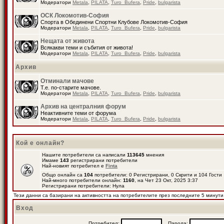
Модератори
Metala
,
PILATA
,
Turo_Bufera
,
Pride
,
bulgarista
ОСК Локомотив-София
Спорта в Обединени Спортни Клубове Локомотив-София
Модератори
Metala
,
PILATA
,
Turo_Bufera
,
Pride
,
bulgarista
Нещата от живота
Всякакви теми и събития от живота!
Модератори
Metala
,
PILATA
,
Turo_Bufera
,
Pride
,
bulgarista
Архив
Отминали мачове
Т.е. по-старите мачове.
Модератори
Metala
,
PILATA
,
Turo_Bufera
,
Pride
,
bulgarista
Архив на централния форум
Неактивните теми от форума
Модератори
Metala
,
PILATA
,
Turo_Bufera
,
Pride
,
bulgarista
Кой е онлайн?
Нашите потребители са написали
113645
мнения
Имаме
143
регистрирани потребители
Най-новият потребител е
Finta
Общо онлайн са
104
потребители: 0 Регистрирани, 0 Скрити и 104 Гост
Най-много потребители онлайн:
1160
, на Чет 23 Окт, 2025 3:37
Регистрирани потребители: Нула
Тези данни са базирани на активността на потребителите през последните 5 минути
Вход
Потребител:
Парола: